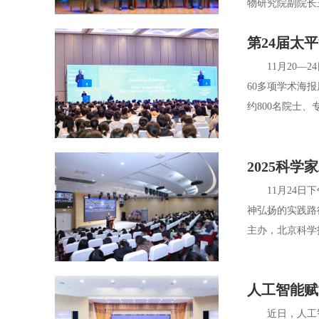
物研究院副院长王
第24届太
11月20—2
60多项学术海
约800名院士
2025科
11月24日下
神弘扬的实践路
主办，北京科学
人工智能赋
近日，人工智能