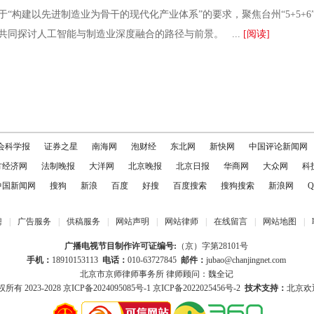
于“构建以先进制造业为骨干的现代化产业体系”的要求，聚焦台州“5+5+
共同探讨人工智能与制造业深度融合的路径与前景。 ...
[阅读]
会科学报
证券之星
南海网
泡财经
东北网
新快网
中国评论新闻网
方经济网
法制晚报
大洋网
北京晚报
北京日报
华商网
大众网
科
中国新闻网
搜狗
新浪
百度
好搜
百度搜索
搜狗搜索
新浪网
Q
聘
|
广告服务
|
供稿服务
|
网站声明
|
网站律师
|
在线留言
|
网站地图
|
广播电视节目制作许可证编号:
（京）字第28101号
手机：
18910153113
电话：
010-63727845
邮件：
jubao@chanjingnet.com
北京市京师律师事务所 律师顾问：魏全记
所有 2023-2028
京ICP备2024095085号-1
京ICP备2022025456号-2
技术支持：
北京欢