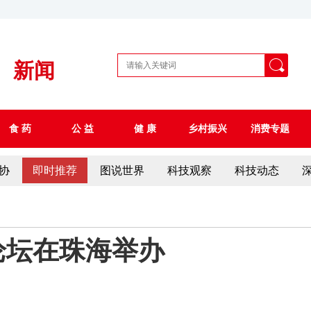
新闻
食 药
公 益
健 康
乡村振兴
消费专题
协
即时推荐
图说世界
科技观察
科技动态
论坛在珠海举办