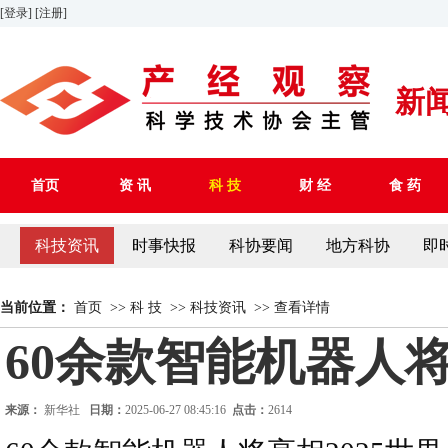
[登录]
[注册]
新
首页
资 讯
科 技
财 经
食 药
科技资讯
时事快报
科协要闻
地方科协
即
当前位置：
首页
>>
科 技
>>
科技资讯
>>
查看详情
60余款智能机器人将
来源：
新华社
日期：
2025-06-27 08:45:16
点击：
2614