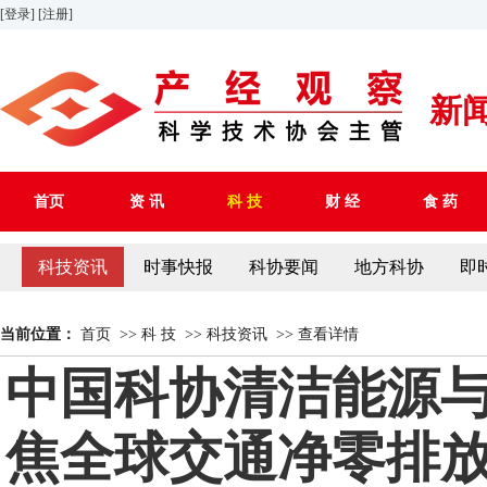
[登录]
[注册]
新
首页
资 讯
科 技
财 经
食 药
科技资讯
时事快报
科协要闻
地方科协
即
当前位置：
首页
>>
科 技
>>
科技资讯
>>
查看详情
中国科协清洁能源与
焦全球交通净零排