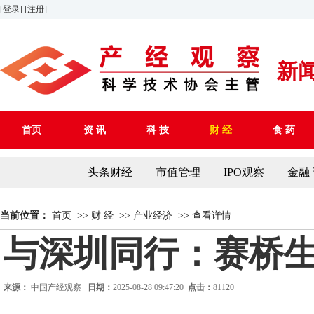
[登录]
[注册]
新
首页
资 讯
科 技
财 经
食 药
头条财经
市值管理
IPO观察
金融
当前位置：
首页
>>
财 经
>>
产业经济
>>
查看详情
与深圳同行：赛桥
来源：
中国产经观察
日期：
2025-08-28 09:47:20
点击：
81120