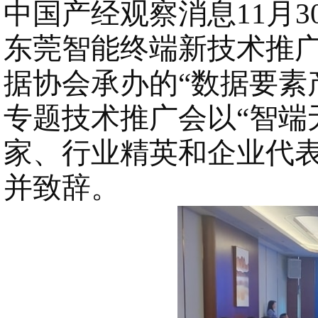
中国产经观察消息
11月
东莞智能终端新技术推
据协会
承办的
“数据要素
专题技术推广会
以
“智
家、行业精英和企业代
并致辞。