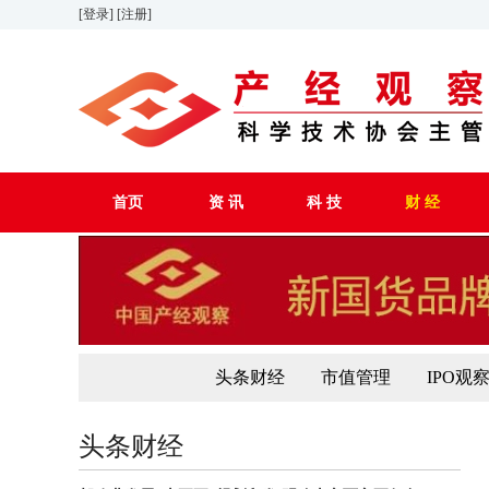
[登录]
[注册]
首页
资 讯
科 技
财 经
头条财经
市值管理
IPO观
头条财经