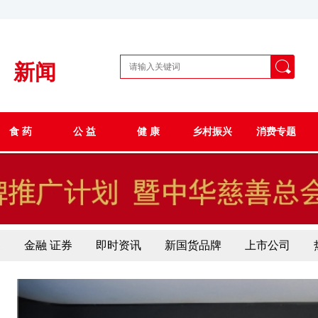
新闻
食 药
公 益
健 康
乡村振兴
消费专题
察
金融 证券
即时资讯
新国货品牌
上市公司