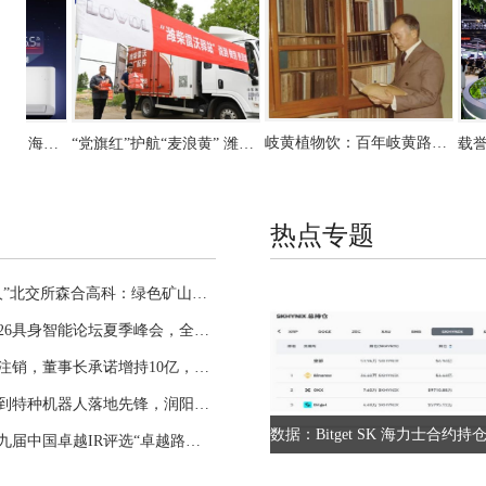
岐黄植物饮：百年岐黄路，一脉养生情，匠心积淀的健康珍品
“双十一”装修季必备！海信新风空调开启“烘房除醛新时代”！
“党旗红”护航“麦浪黄” 潍柴雷沃党员先锋队再踏丰收征程
热点专题
专精特新“小巨人”北交所森合高科：绿色矿山赛道上的隐形冠军
岐黄植物饮：百年岐黄路，一脉养生情，匠心积淀的健康珍品
“双十一”装修季必备！海信新风空调开启“烘房除醛新时代”！
“党旗红”护航“麦浪黄” 潍柴雷沃党员先锋队再踏丰收征程
立昂技术亮相2026具身智能论坛夏季峰会，全栈算力赋能产业落地
拟斥资20亿回购注销，董事长承诺增持10亿，兆易创新信心彰显
从传统材料龙头到特种机器人落地先锋，润阳科技迎来估值重构
中国人寿荣获第九届中国卓越IR评选“卓越路演中国奖十强”