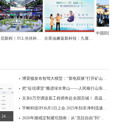
古茶油邂逅新科技：九展茶油巧克力撬动全球健康赛道
载誉启新程｜TCL光伏科技SNEC 2025圆满收官，感恩同行
博雷顿发布智驾大模型：“算电双驱”打开矿山AI智能体新空间
古茶油邂逅新科技：九展茶油巧克力撬动全球健康赛道
载誉启新程｜TCL光伏科技SNEC 2025圆满收官，感恩同行
把“征信课堂”搬进绿水青山——人民银行山东省分行创新开展 “6.14信用记录关爱日”专题宣传活动
京东6万空调送装工程师奔赴全国百城！ 高温逆行勇士已在路上
宇树科技IPO6月1日上会:2025年扣非净利迅速增长，人形机器人出货量全球第一
数据：Bitget SK 海力士合约持仓 24 小时增长 23.35%
2026年婚戒定制避坑指南：从“克拉自由”到“情感传承”的理性选择