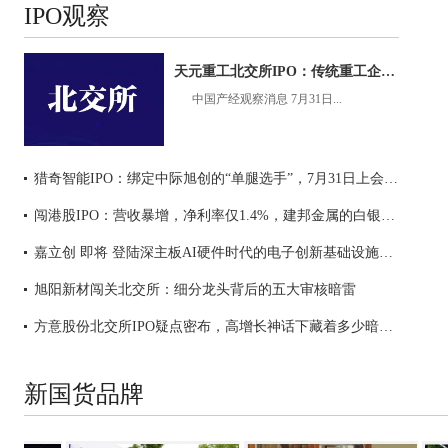
IPO观察
天元重工北交所IPO：传统重工企业闯关的五大隐形风险
中国产经观察消息 7月31日...
猎奇智能IPO：绑定中际旭创的“单腿选手”，7月31日上会能否过关？
闯港股IPO：营收暴增，净利率仅1.4%，建邦金属的白银搬运生意！
嘉立创 即将 登陆深主板AI硬件时代的电子创新基础设施龙头启新程
旭阳新材闯关北交所：细分龙头背后的五大审核暗雷
方意股份北交所IPO疑点密布，高增长神话下藏着多少暗雷？
新国货品牌