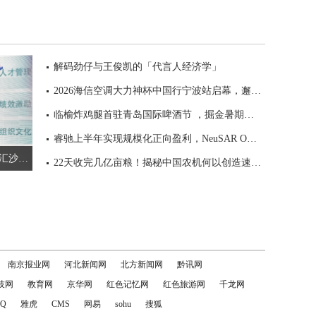
解码劲仔与王俊凯的「代言人经济学」
2026海信空调大力神杯中国行宁波站启幕，邂逅新风科技解锁甬城全户型舒适“好空气”
临榆炸鸡腿首驻青岛国际啤酒节 ，掘金暑期夜经济黄金赛道
睿驰上半年实现规模化正向盈利，NeuSAR OS构筑智能汽车软件增长新引擎
打造AI原生组织新范式，联想智汇沙龙解码超级智能体的跃迁之路
22天收完几亿亩粮！揭秘中国农机何以创造速度奇迹
南京报业网
河北新闻网
北方新闻网
黔讯网
技网
教育网
京华网
红色记忆网
红色旅游网
千龙网
Q
雅虎
CMS
网易
sohu
搜狐