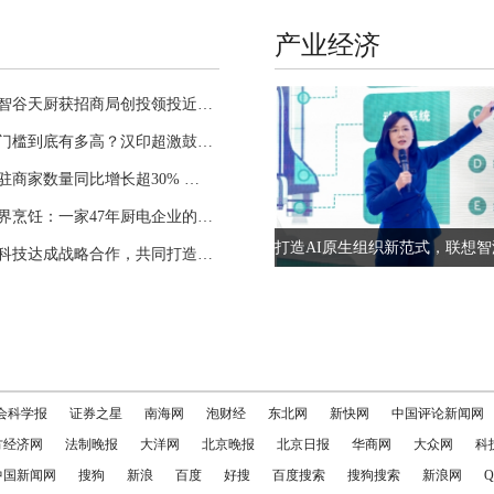
产业经济
率先跑通盈利，智谷天厨获招商局创投领投近亿元融资
原厂打印机租赁门槛到底有多高？汉印超激鼓凭什么能做好租赁服务
上半年京东新入驻商家数量同比增长超30% 艾泰克登顶“外设办公新锐榜”TOP1
从中国灶台到世界烹饪：一家47年厨电企业的全球化样本
嘟嘟巴士与商汤科技达成战略合作，共同打造“AI+大出行”行业新标杆
会科学报
证券之星
南海网
泡财经
东北网
新快网
中国评论新闻网
方经济网
法制晚报
大洋网
北京晚报
北京日报
华商网
大众网
科
中国新闻网
搜狗
新浪
百度
好搜
百度搜索
搜狗搜索
新浪网
Q