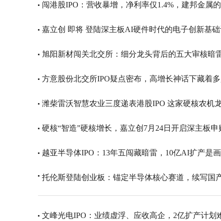
闯港股IPO：营收暴增，净利率仅1.4%，建邦金属
嘉立创 即将 登陆深主板AI硬件时代的电子创新基
旭阳新材闯关北交所：细分龙头背后的五大审核暗
方意股份北交所IPO疑点密布，高增长神话下藏着
潍柴雷沃智慧农业三度递表港股IPO 这家硬核农机
硬核“智造”硬核增长，嘉立创7月24日开启深主板申
越亚半导体IPO：13年五闯藏暗雷，10亿AI扩产是
托伦斯登陆创业板：锚定半导体核心赛道，续写国
文峰光电IPO：业绩虚浮、应收高企，2亿扩产计划