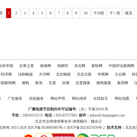
页
1
2
3
4
5
6
7
8
9
10
下10页
下一页
尾页
会科学报
证券之星
南海网
泡财经
东北网
新快网
中国评论新闻网
方经济网
法制晚报
大洋网
北京晚报
北京日报
华商网
大众网
科
中国新闻网
搜狗
新浪
百度
好搜
百度搜索
搜狗搜索
新浪网
Q
聘
|
广告服务
|
供稿服务
|
网站声明
|
网站律师
|
在线留言
|
网站地图
|
广播电视节目制作许可证编号:
（京）字第28101号
手机：
18910153113
电话：
010-63727845
邮件：
jubao@chanjingnet.com
北京市京师律师事务所 律师顾问：魏全记
所有 2023-2028
京ICP备2024095085号-1
京ICP备2022025456号-2
技术支持：
北京欢