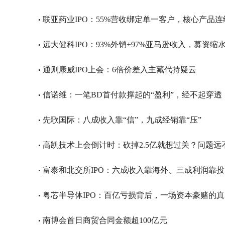
联亚药业IPO：55%营收绑定单一客户，核心产品
远大健科IPO：93%外销+97%亚马逊收入，募资缩水
通则康威IPO上会：6倍价差入主藏代持疑云
信诺维：一笔BD首付款撑起的“盈利”，经不起穿透
先歌国际：八成收入靠“信”，九成经销靠“压”
高凯技术上会倒计时：砍掉2.5亿就想过关？问题远
富泰和北交所IPO：六成收入靠海外、三成利润靠
粤芯半导体IPO：百亿亏损背后，一场资本豪赌的
南博会首日商贸合同金额超100亿元