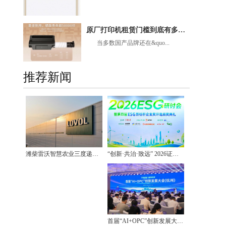
原厂打印机租赁门槛到底有多高？汉印超激鼓凭什么能做好租赁服务
当多数国产品牌还在&quo...
推荐新闻
“创新·共治·致远” 2026证券之星ESG年度研讨会在沪闭幕
潍柴雷沃智慧农业三度递表港股IPO 这家硬核农机龙头缘何备受市场期待？
首届“AI+OPC”创新发展大会在杭州举行