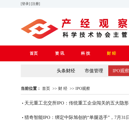
[登录]
[注册]
首页
资 讯
科 技
财 经
头条财经
市值管理
IPO观
当前位置：
首页
>>
财 经
>>
IPO观察
天元重工北交所IPO：传统重工企业闯关的五大隐
猎奇智能IPO：绑定中际旭创的“单腿选手”，7月3