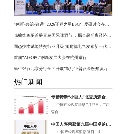
“创新·共治·致远” 2026证券之星ESG年度研讨会在沪闭幕
临榆炸鸡腿首驻青岛国际啤酒节 ，掘金暑期夜经济黄金赛道
固态技术赋能轨交行业升级 施耐德电气发布新一代智慧配电方案
首届“AI+OPC”创新发展大会在杭州举行
民生银行北京分行全面开展“银行业普及金融知识万里行”暨“防范非法金融活动宣传月”主题活动
热门新闻
专精特新“小巨人”北交所森合高科：绿色矿山赛道上的隐形冠军
中国产经观察消息 7月27日，广西
森合...
中国人寿荣获第九届中国卓越IR评选“卓越路演中国奖十强”
中国产经观察消息 近日，由...