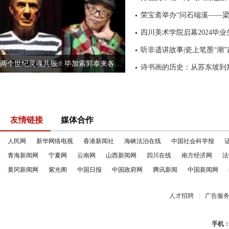
听非遗讲故事|瓷上笔墨“潮”
两个世纪灵魂共振：毕加索郭泰来各领风骚一百年
诗书画的历史：从苏东坡到
友情链接
媒体合作
人民网
新华网络电视
香港新闻社
海峡法治在线
中国社会科学报
青海新闻网
宁夏网
云南网
山西新闻网
四川在线
南方经济网
法
黄冈新闻网
紫光阁
中国日报
中国政府网
腾讯新闻
中国新闻网
人才招聘
|
广告服
手机