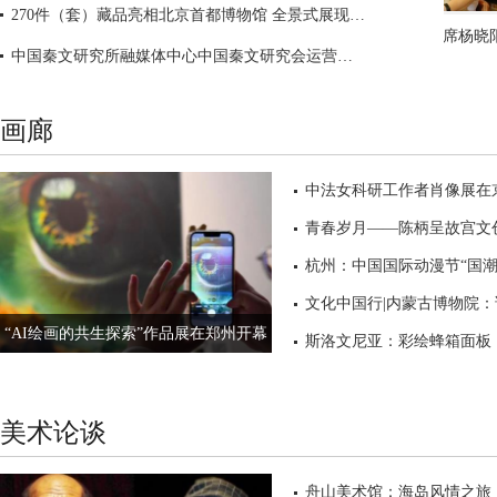
270件（套）藏品亮相北京首都博物馆 全景式展现古希腊历史
中国美协副主席杨晓
中国秦文研究所融媒体中心中国秦文研究会运营中心在京正式挂牌成立
画廊
中法女科研工作者肖像展在
中国美协副主席杨晓
青春岁月——陈柄呈故宫文
杭州：中国国际动漫节“国潮
“AI绘画的共生探索”作品展在郑州开幕
斯洛文尼亚：彩绘蜂箱面板
美术论谈
舟山美术馆：海岛风情之旅