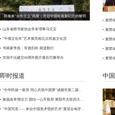
郭泰来“永生主义”画展：开启中国绘画新纪元的黎明
山东省榜书家协会常务理事冯元宝
“中俄文化年”艺术展亮相北京民族文化宫
书画家李燕：常德归朴 闻道勤行
庆祝中法建交60周年图片展在巴黎举办
即时报道
中国
“中华民族一家亲 同心共筑中国梦”成都市第二届民族书画展征稿启事
换届改革增活力 团结一心开新局 莱阳市文联四大举措激发文艺事业强劲动能
“中国写意——来自中国美术馆的艺术”展览在匈牙利开幕