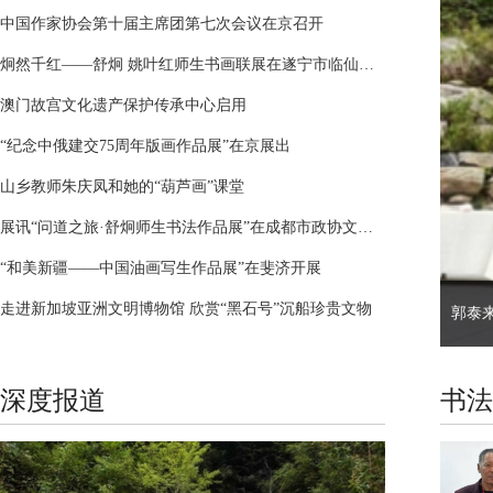
中国作家协会第十届主席团第七次会议在京召开
炯然千红——舒炯 姚叶红师生书画联展在遂宁市临仙阁开幕
澳门故宫文化遗产保护传承中心启用
“纪念中俄建交75周年版画作品展”在京展出
山乡教师朱庆凤和她的“葫芦画”课堂
展讯“问道之旅·舒炯师生书法作品展”在成都市政协文史书画馆开幕
“和美新疆——中国油画写生作品展”在斐济开展
走进新加坡亚洲文明博物馆 欣赏“黑石号”沉船珍贵文物
郭泰
深度报道
书法