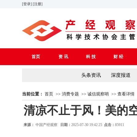
[登录]
[注册]
首页
资 讯
科 技
财 经
头条资讯
深度报道
当前位置：
首页
>>
消费专题
>>
诚信观察哨
>>
查看详情
清凉不止于风！美的空
来源：
中国产经观察
日期：
2025-07-30 19:42:25
点击：
85911