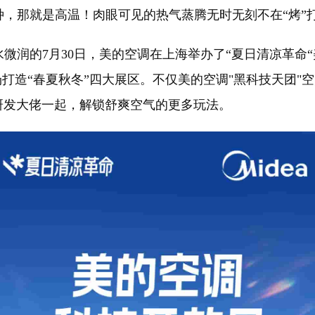
那就是高温！肉眼可见的热气蒸腾无时无刻不在“烤”
润的7月30日，美的空调在上海举办了“夏日清凉革命
场打造“春夏秋冬”四大展区。不仅美的空调"黑科技天团
研发大佬一起，解锁舒爽空气的更多玩法。