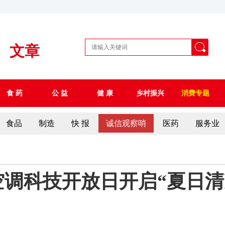
文章
食 药
公 益
健 康
乡村振兴
消费专题
食品
制造
快 报
诚信观察哨
医药
服务业
调科技开放日开启“夏日清