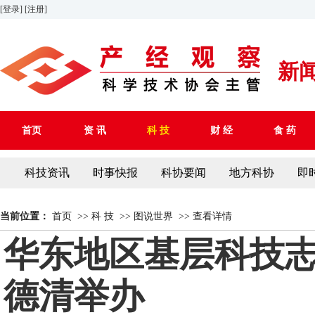
[登录]
[注册]
新
首页
资 讯
科 技
财 经
食 药
科技资讯
时事快报
科协要闻
地方科协
即
当前位置：
首页
>>
科 技
>>
图说世界
>>
查看详情
华东地区基层科技
德清举办