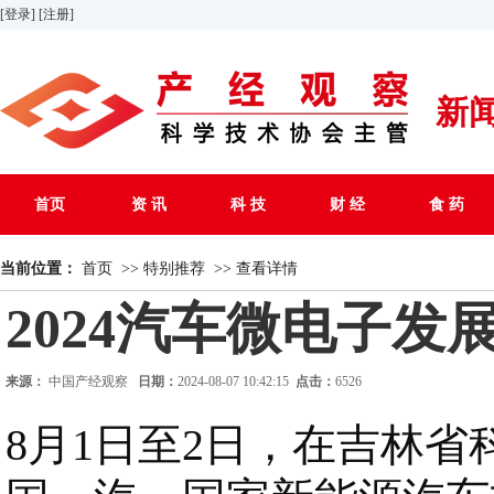
[登录]
[注册]
新
首页
资 讯
科 技
财 经
食 药
当前位置：
首页
>>
特别推荐
>>
查看详情
2024汽车微电子
来源：
中国产经观察
日期：
2024-08-07 10:42:15
点击：
6526
8月1日至2日，在吉林