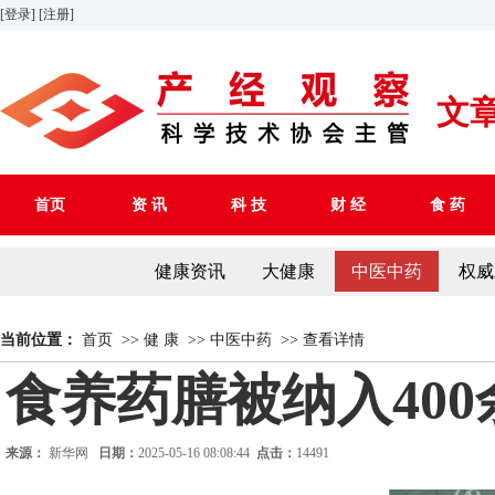
[登录]
[注册]
文
首页
资 讯
科 技
财 经
食 药
健康资讯
大健康
中医中药
权威
当前位置：
首页
>>
健 康
>>
中医中药
>>
查看详情
食养药膳被纳入40
来源：
新华网
日期：
2025-05-16 08:08:44
点击：
14491