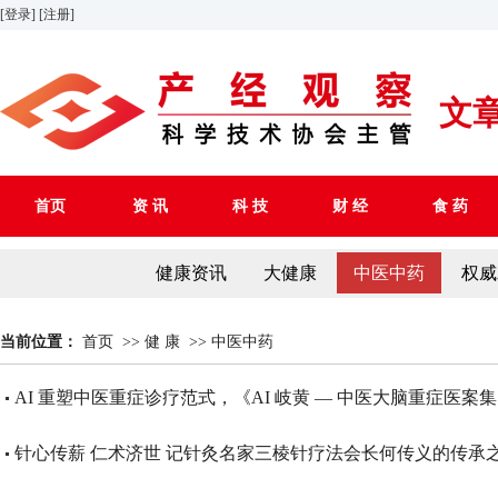
[登录]
[注册]
文
首页
资 讯
科 技
财 经
食 药
健康资讯
大健康
中医中药
权威
当前位置：
首页
>>
健 康
>>
中医中药
AI 重塑中医重症诊疗范式，《AI 岐黄 — 中医大脑重症医
针心传薪 仁术济世 记针灸名家三棱针疗法会长何传义的传承