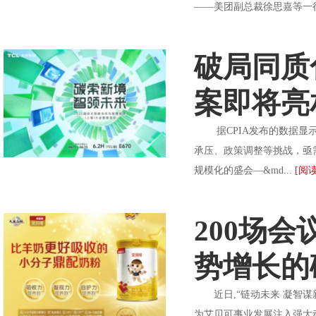
——美团副总裁徐思嘉等一行
破局同质
案即将亮相
据CPIA发布的数据显示，
承压、政策调整等挑战，亟需
规模化的盛会—&md...
[阅读
200场
势增长的
近日,“链动未来 凝智谋新
为艾贝可事业发展注入强大