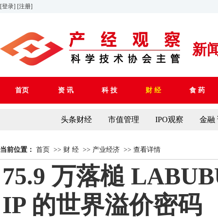
[登录]
[注册]
新
首页
资 讯
科 技
财 经
食 药
头条财经
市值管理
IPO观察
金融
当前位置：
首页
>>
财 经
>>
产业经济
>>
查看详情
75.9 万落槌 L
IP 的世界溢价密码