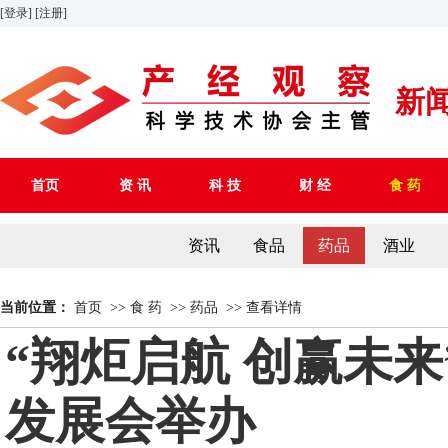
[登录]
[注册]
新
首页
资 讯
科 技
财 经
食 药
资讯
食品
药品
酒业
当前位置：
首页
>>
食 药
>>
药品
>>
查看详情
“翔炬启航 创赢未来
发展会举办