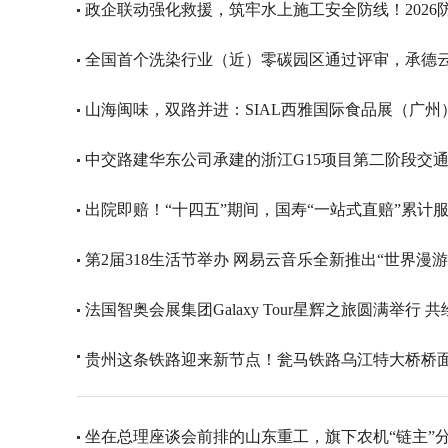
政企联动强化救援，筑牢水上施工安全防线！2026
全国首个洗染行业（近）零碳园区通过评审，承德
山海闽味，双路并进：SIAL西雅国际食品展（广
中交路建华东公司承建的浙江G15项目第二阶段交
出院即赔！“十四五”期间，国寿“一站式直赔”累计服
第2届318生活节举办 网易云音乐全新推出“世界漫
法国智奥会展集团Galaxy Tour星辉之旅圆满举行
贵州这条铁路迎来新节点！瓮马铁路乌江特大桥桥面
坐在总理座谈会前排的山东重工，旗下农机“链主”分