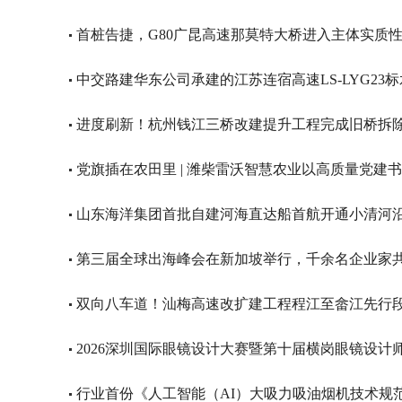
首桩告捷，G80广昆高速那莫特大桥进入主体实质
中交路建华东公司承建的江苏连宿高速LS-LYG2
进度刷新！杭州钱江三桥改建提升工程完成旧桥拆除
党旗插在农田里 | 潍柴雷沃智慧农业以高质量党建
山东海洋集团首批自建河海直达船首航开通小清河
第三届全球出海峰会在新加坡举行，千余名企业家共
双向八车道！汕梅高速改扩建工程程江至畲江先行
2026深圳国际眼镜设计大赛暨第十届横岗眼镜设计