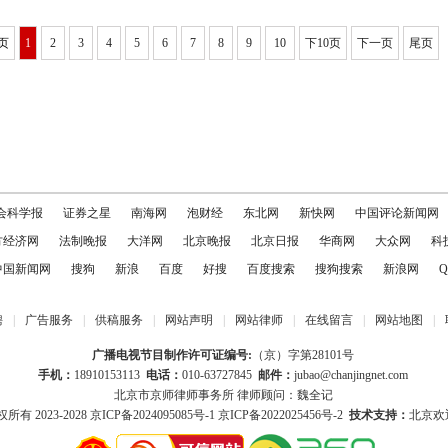
页
1
2
3
4
5
6
7
8
9
10
下10页
下一页
尾页
会科学报
证券之星
南海网
泡财经
东北网
新快网
中国评论新闻网
方经济网
法制晚报
大洋网
北京晚报
北京日报
华商网
大众网
科
中国新闻网
搜狗
新浪
百度
好搜
百度搜索
搜狗搜索
新浪网
Q
聘
|
广告服务
|
供稿服务
|
网站声明
|
网站律师
|
在线留言
|
网站地图
|
广播电视节目制作许可证编号:
（京）字第28101号
手机：
18910153113
电话：
010-63727845
邮件：
jubao@chanjingnet.com
北京市京师律师事务所 律师顾问：魏全记
所有 2023-2028
京ICP备2024095085号-1
京ICP备2022025456号-2
技术支持：
北京欢