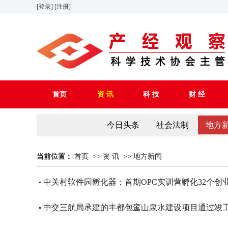
[登录]
[注册]
首页
资 讯
科 技
财 经
今日头条
社会法制
地方
当前位置：
首页
>>
资 讯
>>
地方新闻
中关村软件园孵化器：首期OPC实训营孵化32个创
中交三航局承建的丰都包鸾山泉水建设项目通过竣