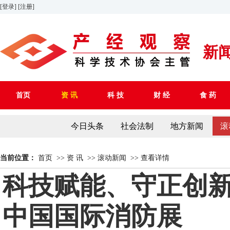
[登录]
[注册]
新
首页
资 讯
科 技
财 经
食 药
今日头条
社会法制
地方新闻
滚
当前位置：
首页
>>
资 讯
>>
滚动新闻
>>
查看详情
科技赋能、守正创新
中国国际消防展