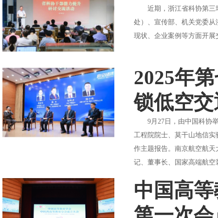
近期，浙江省科协第三场
处）、宣传部、机关党委从
现状、企业案例等方面开展
2025
锁低空交
9月27日，由中国科协举
工程院院士、莫干山地信实
作主题报告。南京航空航天
记、董事长、国家高端航空装
中国高等
第一次会