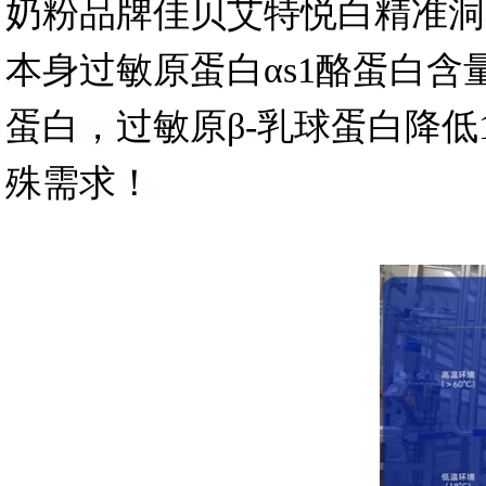
奶粉品牌佳贝艾特悦白精准洞
本身过敏原蛋白αs1酪蛋白含
蛋白，过敏原β-乳球蛋白降低
殊需求！