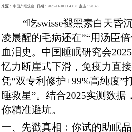
来源：
中国产经观察
日期：
2025-11-10 11:43:36
点击：
98145
“吃swisse褪黑素白天昏
凌晨醒的毛病还在”“用汤臣倍
血泪史。中国睡眠研究会20
忆力断崖式下滑，免疫力直接骤
凭“双专利修护+99%高纯度”
睡救星”。结合2025实测
你精准避坑。
一、先戳真相：你试的助眠品