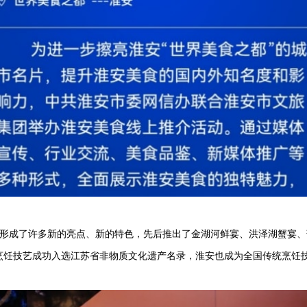
肴形成了许多新的亮点、新的特色，先后推出了金湖河鲜宴、洪泽湖蟹宴
”传统烹饪技艺成功入选江苏省非物质文化遗产名录，淮安也成为全国传统烹