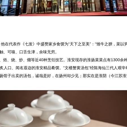
他在代表作《七发》中盛赞家乡食馔为“天下之至美”：“雏牛之腴，菜以
可触、可嗅、口舌生津，余味无穷。
、烧、炒、熘等近40种烹饪技艺。淮安现存的淮扬菜菜点有1300余种
是脍炙人口、闻名遐迩的淮安精品肴馔。“文楼蟹黄汤包”经陈海仙三代人艰
淮扬馆子出卖的汤包，诚哉是好，在扬州却少见；那实在是淮阴（今江苏淮