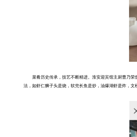
菜肴历史传承，技艺不断精进。淮安迎宾馆主厨曹乃荣曾
法，如虾仁狮子头是烧，软兜长鱼是炒，油爆湖虾是炸，文