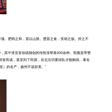
笋蒲。肥狗之和，冒以山肤。楚苗之食，安胡之饭。抟之不
，其中淮安首创或独创的传统淮帮菜400余种。乾隆皇帝赞
辛研发而成，甚至到了民国，在北京仍要排队才能购得。著名
安）的名产，扬州不该掠美。”