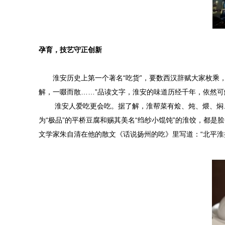
孕育，技艺守正创新
淮安历史上第一个著名“吃货”，要数西汉辞赋大家枚乘，
解，一啜而散……”品读文字，淮安的味道历经千年，依然
淮安人爱吃更会吃。据了解，淮帮菜有烩、炖、煨、焖、焐
为“极品”的平桥豆腐和赐其美名“绉纱小馄饨”的淮饺，都
文学家朱自清在他的散文《话说扬州的吃》里写道：“北平