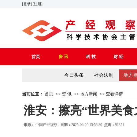
[登录]
[注册]
首页
资 讯
科 技
财 经
今日头条
社会法制
地方
当前位置：
首页
>>
资 讯
>>
地方新闻
>>
查看详情
淮安：擦亮“世界美食
来源：
中国产经观察
日期：
2025-06-20 15:56:30
点击：
91351