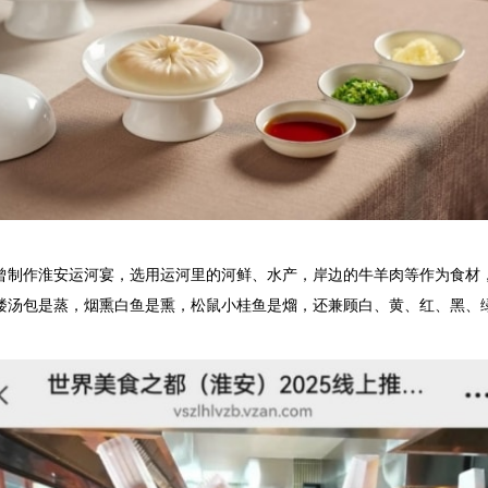
制作淮安运河宴，选用运河里的河鲜、水产，岸边的牛羊肉等作为食材
楼汤包是蒸，烟熏白鱼是熏，松鼠小桂鱼是熘，还兼顾白、黄、红、黑、