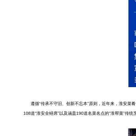
遵循“传承不守旧、创新不忘本”原则，近年来，淮安菜
108道“淮安全鳝席”以及涵盖190道名菜名点的“淮帮菜