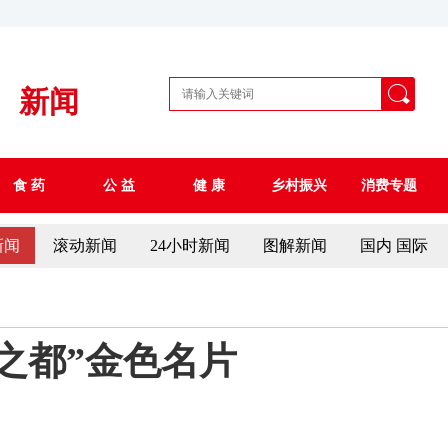
新闻
食 药
公 益
健 康
乡村振兴
消费专题
新闻
滚动新闻
24小时新闻
图解新闻
国内 国际
之都”金色名片